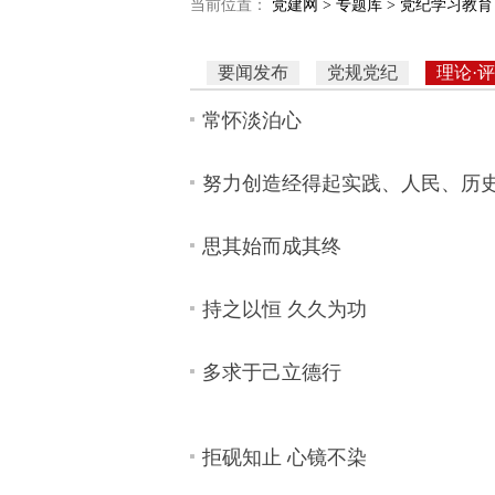
当前位置：
党建网 >
专题库 >
党纪学习教育 
要闻发布
党规党纪
理论·
常怀淡泊心
努力创造经得起实践、人民、历
思其始而成其终
持之以恒 久久为功
多求于己立德行
拒砚知止 心镜不染