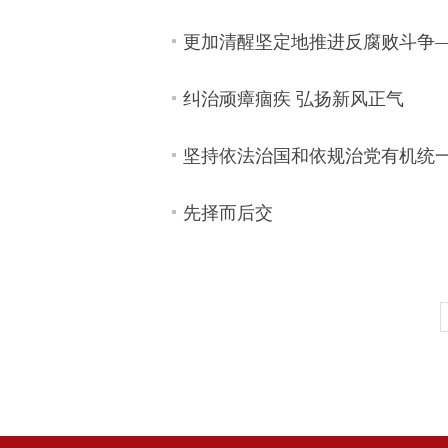
更加清醒坚定地推进反腐败斗争
纠治顽瘴痼疾 弘扬新风正气
坚持依法治国和依规治党有机统
先择而后交