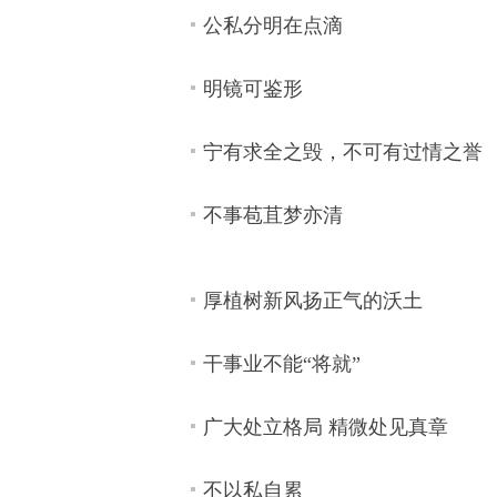
公私分明在点滴
明镜可鉴形
宁有求全之毁，不可有过情之誉
不事苞苴梦亦清
厚植树新风扬正气的沃土
干事业不能“将就”
广大处立格局 精微处见真章
不以私自累