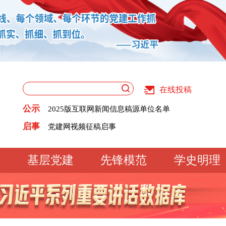
党建网视频征稿启事
在线投稿
关于版权和用稿问题的声明
党建网征稿启事
公示
2025版互联网新闻信息稿源单位名单
《党建》杂志征稿启事
关于版权和用稿问题的声明
启事
党建网视频征稿启事
2025版互联网新闻信息稿源单位名单
党建网征稿启事
基层党建
先锋模范
学史明理
工作动态
经验交流
文明实践
基
文化大观
专题库