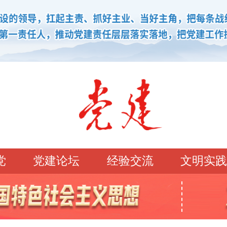
党
党建论坛
经验交流
文明实践
学习园地
理论强党
党建论坛
先锋模范
学史明理
经典常读